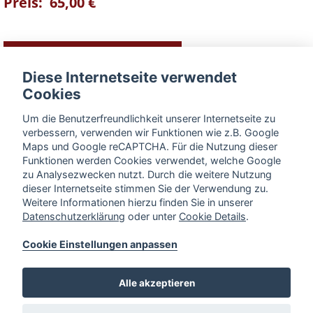
Preis: 65,00 €
zum Warenkorb hinzufügen
Diese Internetseite verwendet
Cookies
Produkt-Vorteile im Überblick
Um die Benutzerfreundlichkeit unserer Internetseite zu
verbessern, verwenden wir Funktionen wie z.B. Google
► schützt den Grill
Maps und Google reCAPTCHA. Für die Nutzung dieser
Funktionen werden Cookies verwendet, welche Google
► dient im geöffneten Zustand als Ablagefläche
zu Analysezwecken nutzt. Durch die weitere Nutzung
dieser Internetseite stimmen Sie der Verwendung zu.
BESCHREIBUNG
Weitere Informationen hierzu finden Sie in unserer
Datenschutzerklärung
oder unter
Cookie Details
.
Cookie Einstellungen anpassen
« zurück zum Produkt
Alle akzeptieren