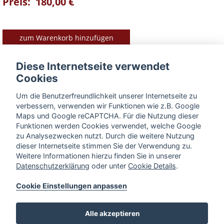
Preis: 180,00 €
zum Warenkorb hinzufügen
Diese Internetseite verwendet
Cookies
Produkt-Vorteile im Überblick
Um die Benutzerfreundlichkeit unserer Internetseite zu
► praktische Arbeitsfläche
verbessern, verwenden wir Funktionen wie z.B. Google
► kompakt verstaubar
Maps und Google reCAPTCHA. Für die Nutzung dieser
Funktionen werden Cookies verwendet, welche Google
► Material: Eichenholz und Edelstahl
zu Analysezwecken nutzt. Durch die weitere Nutzung
dieser Internetseite stimmen Sie der Verwendung zu.
BESCHREIBUNG
Weitere Informationen hierzu finden Sie in unserer
Datenschutzerklärung
oder unter
Cookie Details
.
Cookie Einstellungen anpassen
« zurück zur Übersicht
Alle akzeptieren