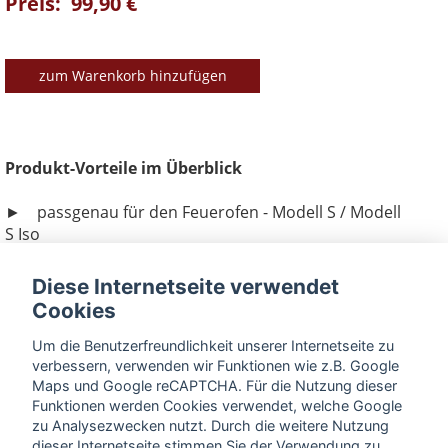
Preis: 99,90 €
zum Warenkorb hinzufügen
Produkt-Vorteile im Überblick
► passgenau für den Feuerofen - Modell S / Modell
S Iso
► Große Ablagefläche 29x38cm
► Inkl. Bügel als Halter für GN-Behälter
Diese Internetseite verwendet
► Werkzeuglose Befestigung
Cookies
► Erweiterung des
Halters für GN-Behälter
► Material: Edelstahl und Holz
Um die Benutzerfreundlichkeit unserer Internetseite zu
verbessern, verwenden wir Funktionen wie z.B. Google
Hinweis: Der
Halter für GN-Behälter
ist nicht im
Maps und Google reCAPTCHA. Für die Nutzung dieser
Funktionen werden Cookies verwendet, welche Google
Lieferumfang enthalten, wird aber benötigt.
zu Analysezwecken nutzt. Durch die weitere Nutzung
dieser Internetseite stimmen Sie der Verwendung zu.