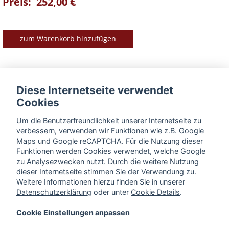
Preis: 252,00 €
zum Warenkorb hinzufügen
Produkt-Vorteile im Überblick
Diese Internetseite verwendet
Cookies
► passgenau für Feuerofen Modell S / Modell S Iso
► 2 Griffe für einfaches Handling
Um die Benutzerfreundlichkeit unserer Internetseite zu
► 4 verschiedene Durchmesser
verbessern, verwenden wir Funktionen wie z.B. Google
► Stärke: 6 mm
Maps und Google reCAPTCHA. Für die Nutzung dieser
Funktionen werden Cookies verwendet, welche Google
► Material: Edelstahl
zu Analysezwecken nutzt. Durch die weitere Nutzung
dieser Internetseite stimmen Sie der Verwendung zu.
BESCHREIBUNG
Weitere Informationen hierzu finden Sie in unserer
Datenschutzerklärung
oder unter
Cookie Details
.
Cookie Einstellungen anpassen