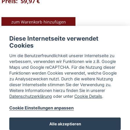
Preis: 59,97 €
zum Warenkorb hinzufügen
Diese Internetseite verwendet
Cookies
Produkt-Vorteile im Überblick
Um die Benutzerfreundlichkeit unserer Internetseite zu
► liegt gut in der Hand
verbessern, verwenden wir Funktionen wie z.B. Google
► Länge: 57 cm
Maps und Google reCAPTCHA. Für die Nutzung dieser
Funktionen werden Cookies verwendet, welche Google
► Material: Edelstahl und Buchenholz
zu Analysezwecken nutzt. Durch die weitere Nutzung
dieser Internetseite stimmen Sie der Verwendung zu.
BESCHREIBUNG
Weitere Informationen hierzu finden Sie in unserer
Datenschutzerklärung
oder unter
Cookie Details
.
Cookie Einstellungen anpassen
« zurück zur Übersicht
Alle akzeptieren